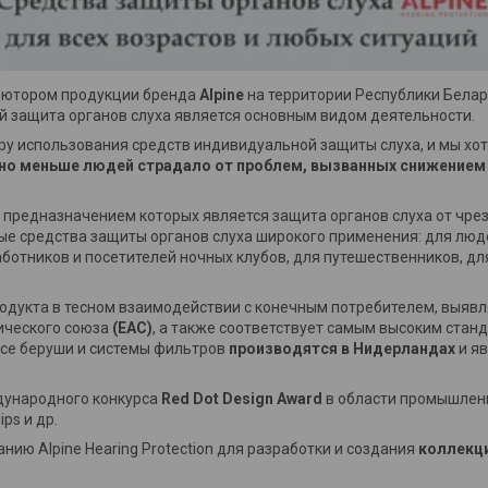
ьютором продукции бренда
Alpine
на территории Республики Бела
ой защита органов слуха является основным видом деятельности.
ру использования средств индивидуальной защиты слуха, и мы хо
о меньше людей страдало от проблем, вызванных снижением 
предназначением которых является защита органов слуха от чрез
ьные средства защиты органов слуха широкого применения: для люд
аботников и посетителей ночных клубов, для путешественников, д
продукта в тесном взаимодействии с конечным потребителем, выяв
ического союза
(EAC)
, а также соответствует самым высоким стан
Все беруши и системы фильтров
производятся в Нидерландах
и яв
ународного конкурса
Red Dot Design Award
в области промышленн
ps и др.
ю Alpine Hearing Protection для разработки и создания
коллекци