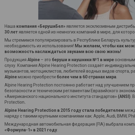
Наша
компания «БерушиБел»
является эксклюзивным дистриб
30 лет
является одной из немногих компаний в мире, для котор
Мы стремимся популяризировать в Республике Беларусь культу
необходимость их использования!
Мы желаем, чтобы как можн
возможность наслаждаться звуками всю свою жизнь!
Продукция
Alpine
– это
беруши и наушники №1 в мире
основным 
слуху. Компания Alpine Hearing Protection создаёт индивидуал
музыкантов, мотоциклистов, любителей водных видов спорта, р
Alpine
можно приобрести
более чем в 60 странах мира
.
Alpine Hearing Protection постоянно работает над улучшением 
безопасности и техническим регламентам Евразийского эконом
«Американского национального института стандартов»
(
ANSI
)
. 
Protection
.
Alpine Hearing Protection
в 2015 году стала победителем
межд
наряду с такими крупными компаниями как: Apple, Audi, BMW, Phili
Международная автомобильная федерация (FIA) выбрала компани
«Формула-1» в 2021 году
.