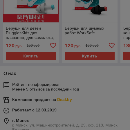
Беруши для детей
Беруши для шумных
Бер
PluggiesKids для
работ WorkSafe
кон
плавания, для самолета,
па
для учебы, для сна
вкл
120
120
13
150 руб.
150 руб.
руб.
руб.
раз
Купить
Купить
О нас
Рейтинг не сформирован
Менее 5 отзывов за последний год
Компания продает на
Deal.by
Работает с 12.03.2019
г. Минск
г. Минск, ул. Машиностроителей, д. 29, оф. 218, Минск,
Беларусь