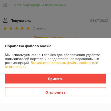
Сделка подтверждена через корзину
Покупатель
04.07.2022
Отлично
Показать все отзывы
Обработка файлов cookie
О нас
Мы используем файлы cookies для обеспечения удобства
пользователей портала и предоставления персональных
рекомендаций.
Вы можете настроить файлы cookies или
Контакты
отключить их.
Доставка и оплата
Принять
График работы
Отклонить
Полная версия сайта